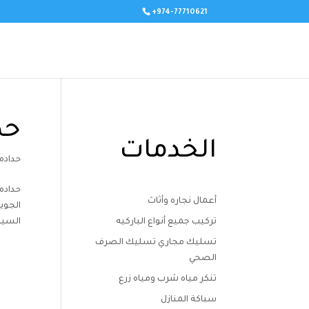
+974-77710621
حد
الخدمات
حداده
حداده
أعمال نجاره وأثاث
الجوي
تركيب جميع أنواع الباركيه
السيا
تسليك مجاري تسليك الصرف
الصحي
تنكر مياه شرب ومياه زرع
سباكة المنازل