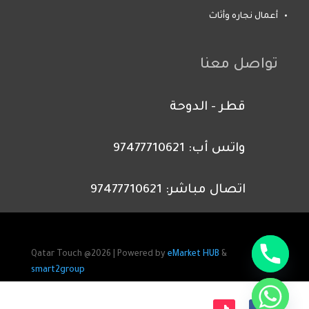
أعمال نجاره وأثاث
تواصل معنا
قطر - الدوحة
واتس أب: 97477710621
اتصال مباشر: 97477710621
Qatar Touch @2026 | Powered by
eMarket HUB
&
smart2group