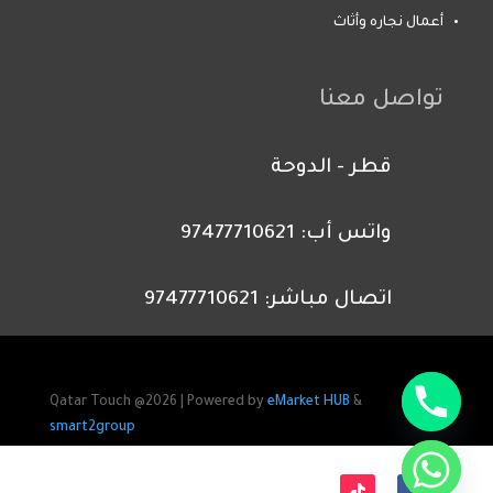
أعمال نجاره وأثاث
تواصل معنا
قطر - الدوحة
واتس أب: 97477710621
اتصال مباشر: 97477710621
Qatar Touch @2026 | Powered by
eMarket HUB
&
smart2group